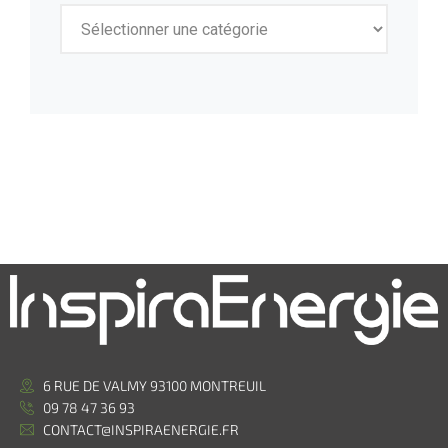
6 RUE DE VALMY 93100 MONTREUIL
09 78 47 36 93
CONTACT@INSPIRAENERGIE.FR