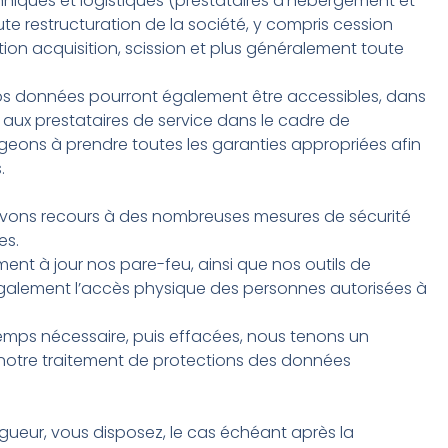
chniques et logistiques (prestataires d’hébergement et
ute restructuration de la société, y compris cession
rption acquisition, scission et plus généralement toute
 vos données pourront également être accessibles, dans
ux prestataires de service dans le cadre de
ageons à prendre toutes les garanties appropriées afin
.
avons recours à des nombreuses mesures de sécurité
es.
ment à jour nos pare-feu, ainsi que nos outils de
également l’accès physique des personnes autorisées à
mps nécessaire, puis effacées, nous tenons un
notre traitement de protections des données
ueur, vous disposez, le cas échéant après la