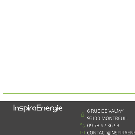
6 RUE DE VALMY
93100 MONTREUIL
09 78 47 36 93
CONTACT@INSPIRAENE